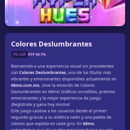
▶
Colores Deslumbrantes
PG Soft
RTP 96.7%
Bienvenido a una experiencia visual sin precedentes
con
Colores Deslumbrantes
, uno de los títulos más
vibrantes y emocionantes disponibles actualmente en
68mx.com.mx
. ¡Vive la emoción de Colores
Deslumbrantes en 68mx! Gráficos increíbles, premios
emocionantes y la mejor experiencia de juego.
¡Regístrate y gana hoy mismo!
Este juego cautiva a los usuarios desde el primer
segundo gracias a su estética neón y una paleta de
colores que explota en cada giro. En
68mx
,
entendemos que el jugador mexicano busca no solo