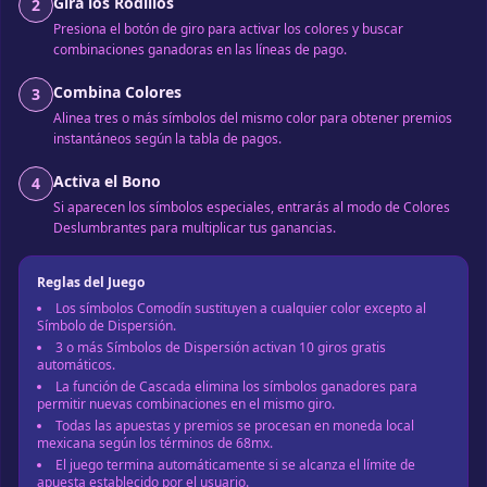
Gira los Rodillos
2
Presiona el botón de giro para activar los colores y buscar
combinaciones ganadoras en las líneas de pago.
Combina Colores
3
Alinea tres o más símbolos del mismo color para obtener premios
instantáneos según la tabla de pagos.
Activa el Bono
4
Si aparecen los símbolos especiales, entrarás al modo de Colores
Deslumbrantes para multiplicar tus ganancias.
Reglas del Juego
Los símbolos Comodín sustituyen a cualquier color excepto al
Símbolo de Dispersión.
3 o más Símbolos de Dispersión activan 10 giros gratis
automáticos.
La función de Cascada elimina los símbolos ganadores para
permitir nuevas combinaciones en el mismo giro.
Todas las apuestas y premios se procesan en moneda local
mexicana según los términos de 68mx.
El juego termina automáticamente si se alcanza el límite de
apuesta establecido por el usuario.