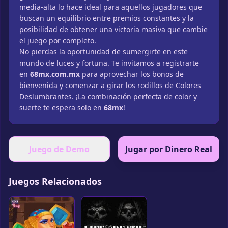
media-alta lo hace ideal para aquellos jugadores que
buscan un equilibrio entre premios constantes y la
posibilidad de obtener una victoria masiva que cambie
el juego por completo.
No pierdas la oportunidad de sumergirte en este
mundo de luces y fortuna. Te invitamos a registrarte
en
68mx.com.mx
para aprovechar los bonos de
bienvenida y comenzar a girar los rodillos de Colores
Deslumbrantes. ¡La combinación perfecta de color y
suerte te espera solo en
68mx
!
Juego de Demo
Jugar por Dinero Real
Juegos Relacionados