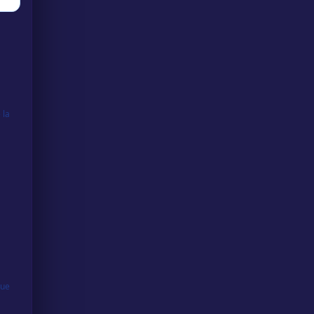
 la
que