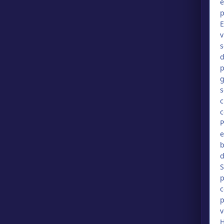
e
p
E
v
s
d
p
g
s
c
c
P
e
b
S
p
c
p
v
H