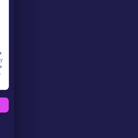
x
 y
e
a