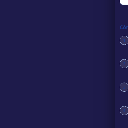
Cóm
1
2
3
4